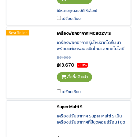
(มีหลายคุณสมบัติให้เลือก)
เปรียบเทียบ
Best Seller
เครื่องฟอกอากาศ MC80ZV1S
เครื่องฟอกอากาศรุ่นใหม่จากไดกิ้น มา
พร้อมแผ่นกรอง ชนิดใหม่และเทคโนโลยี
Twin Streamer ฟอกอากาศได้อย่างมี
฿21,900
ประสิทธิภาพ มากขึ้น 2 เท่า พร้อมโหมด
฿13,670
-38%
สัตว์เลี้ยง และระบบ การควบคุมผ่านสมา
ร์ตโฟน ช่วยให้ใช้ชีวิตได้อย่างสะอาดและ
สั่งซื้อสินค้า
สะดวกสบาย
เปรียบเทียบ
Super Multi S
เครื่องปรับอากาศ Super Multi S เป็น
เครื่องปรับอากาศที่มีชุดคอยล์ร้อน 1 ชุด
สามารถเชื่อมต่อคอยล์เย็นได้ 2-3 ชุด
เนื่องด้วยเทคโนโลยีคอมเพรสเซอร์ และ