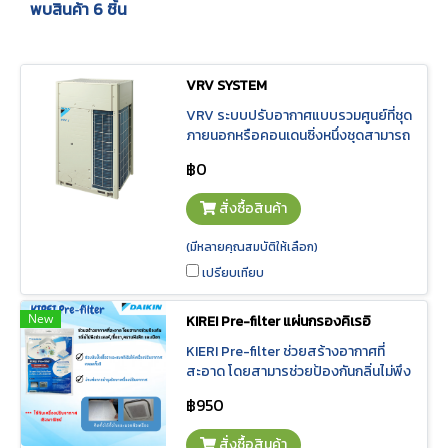
พบสินค้า 6 ชิ้น
VRV SYSTEM
VRV ระบบปรับอากาศแบบรวมศูนย์ที่ชุด
ภายนอกหรือคอนเดนซิ่งหนึ่งชุดสามารถ
เชื่อมต่อชุดภายในหรือแฟนคอยล์ได้
฿0
สูงสุดถึง 64 เครื่อง ผสานเทคโนโลยี
VRT (Variable Refrigerant
สั่งซื้อสินค้า
Temperature) ที่สามารถปรับ “อุณหภูมิ
ของน้ำยา” ตามสภาวะอากาศ จึงช่วยให้
(มีหลายคุณสมบัติให้เลือก)
ประหยัดพลังงานมากยิ่งขึ้น พร้อมระบบ
เปรียบเทียบ
ควบคุมส่วนกลางอัจฉริยะ ITM
(Intelligent Touch Manager) ที่ช่วย
ควบคุมและตรวจสอบการทำงานของได
New
KIREI Pre-filter แผ่นกรองคิเรอิ
กิ้นวีอาร์วีซึ่งถูกติดตั้งไปทั่วทั้งอาคาร ให้
KIERI Pre-filter ช่วยสร้างอากาศที่
ผู้ใช้งานควบคุมการเปิด-ปิด เครื่องปรับ
สะอาด โดยสามารช่วยป้องกันกลิ่นไม่พึง
อากาศได้ตามต้องการ กำหนดอุณหภูมิ
ประสงค์,เชื้อรา,คราบฝังลึก และเมือก
แต่ละห้อง ตั้งค่าการทำงานรายสัปดาห์
฿950
ทำให้การบำรุงรักษาเครื่องปรับอากาศ
รวมถึงรายงานข้อมูลการใช้พลังงานได้
ง่ายขึ้น
อย่างแม่นยำ
สั่งซื้อสินค้า