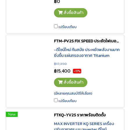
฿0
แผงระบายความร้อนที่มีประสิทธิภาพสูง
ช่วยให้เครื่องปรับอากาศระบบ Super
สั่งซื้อสินค้า
Multi S ของไดกิ้น มีอัตราการใช้
พลังงานต่ำและยังช่วยประหยัดพื้นที่ใน
การติดตั้งคอยล์ร้อนอีกด้วย
เปรียบเทียบ
FTM-PV2S FIX SPEED ประยัดไฟเบอร์ 5 ราคาพร้อมติดตั้ง
-ดีไซน์ใหม่ ทันสมัย ประหยัดพลังงานมาก
ยิ่งขึ้น แผ่นกรองอากาศ Titanium
Aptite ยับยั้งกลิ่นไม่พึงประสงค์ โหมด
฿17,390
Powerful ทำความเย็นเร็วทันใจ ถาดรอง
฿15,400
-11%
น้ำทิ้งถอดล้างได้
สั่งซื้อสินค้า
(มีหลายคุณสมบัติให้เลือก)
เปรียบเทียบ
New
FTKQ-YV2S ราคาพร้อมติดตั้ง
MAX INVERTER KQ SERIES เครื่อง
ปรับอากาศระบบ Inverter ดีไซน์