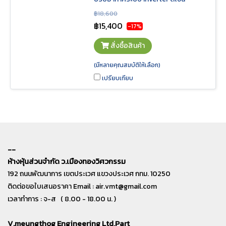
Coanda ส่งลมไกลเรี่ยเพดาน เพื่อความ
฿18,600
เย็นที่ทั่วถึงทั้งห้องอย่างรวดเร็ว มา
฿15,400
-17%
พร้อมกับแผ่นฟิลเตอร์เพื่อคุณภาพ
อากาศที่ดี กรองได้ทั้งฝุ่น PM2.5 และ
สั่งซื้อสินค้า
ช่วยยับยั้งเชื้อโรค ลดกลิ่นไม่พึง
ประสงค์จากเชื้อราและแบคทีเรียด้วยฟัง
(มีหลายคุณสมบัติให้เลือก)
ก์ชั่นเป่าไล่ความชื้น ประหยัดค่าไฟ ด้วย
เปรียบเทียบ
ค่าประหยัดพลังงานเบอร์ 5 ระดับ 1 ดาว
--
ห้างหุ้นส่วนจำกัด ว.เมืองทองวิศวกรรม
192 ถนนพัฒนาการ เขตประเวศ แขวงประเวศ กทม. 10250
ติดต่อขอใบเสนอราคา Email :
air.vmt@gmail.com
เวลาทำการ : จ-ส ( 8.00 - 18.00 น. )
V.meungthog Engineering Ltd,Part