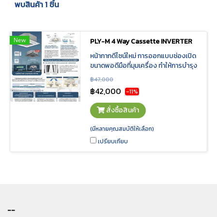
พบสินค้า 1 ชิ้น
New
PLY-M 4 Way Cassette INVERTER
หน้ากากดีไซน์ใหม่ การออกแบบช่องเปิด
ขนาดพอดีมือที่มุมเครื่อง ทำให้การบำรุง
รักษาสามารถทำได้สะดวก การทำงานที่
฿47,000
เงียบสนิท กลไกการยกท่อน้ำทิ้งให้สูงยิ่ง
฿42,000
-11%
ขึ้น
สั่งซื้อสินค้า
(มีหลายคุณสมบัติให้เลือก)
เปรียบเทียบ
--