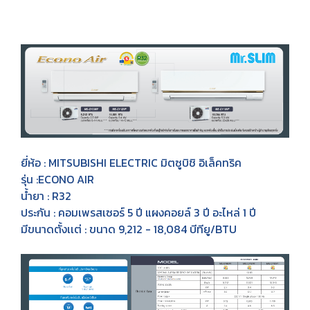
ยี่ห้อ : MITSUBISHI ELECTRIC มิตซูบิชิ อิเล็คทริค
รุ่น :ECONO AIR
น้ำยา : R32
ประกัน : คอมเพรสเซอร์ 5 ปี แผงคอยล์ 3 ปี อะไหล่ 1 ปี
มีขนาดตั้งเเต่ : ขนาด 9,212 - 18,084 บีทียู/BTU